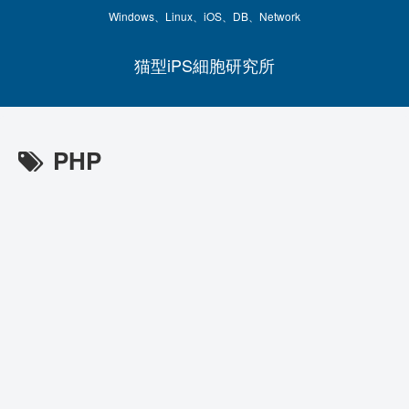
Windows、Linux、iOS、DB、Network
猫型iPS細胞研究所
PHP