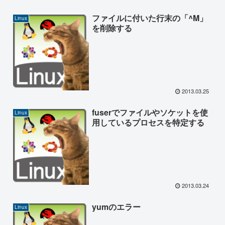
ファイルに付いた行末の「^M」
Linux
を削除する
2013.03.25
fuserでファイルやソケットを使
Linux
用しているプロセスを特定する
2013.03.24
yumのエラー
Linux