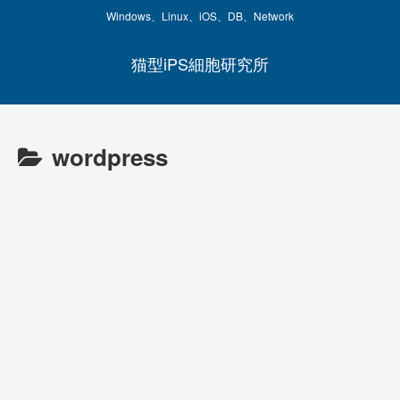
Windows、Linux、iOS、DB、Network
猫型iPS細胞研究所
wordpress