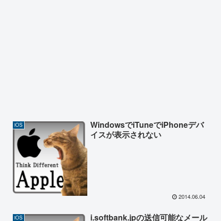
WindowsでiTuneでiPhoneデバ
iOS
イスが表示されない
2014.06.04
i.softbank.jpの送信可能なメール
iOS