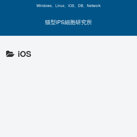
Windows、Linux、iOS、DB、Network
猫型iPS細胞研究所
iOS