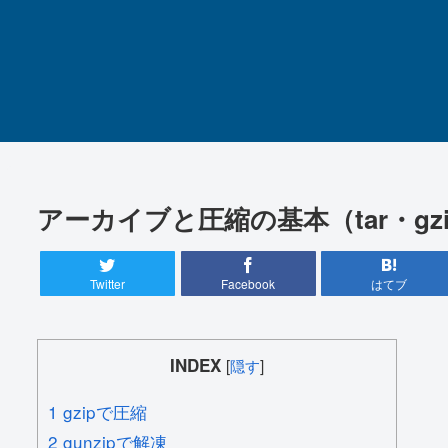
アーカイブと圧縮の基本（tar・gz
Twitter
Facebook
はてブ
INDEX
[
隠す
]
1
gzipで圧縮
2
gunzipで解凍