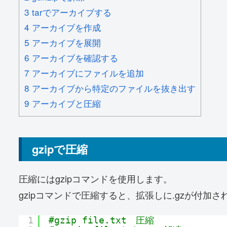
3
tarでアーカイブする
4
アーカイブを作成
5
アーカイブを展開
6
アーカイブを確認する
7
アーカイブにファイルを追加
8
アーカイブから特定のファイルを抜き出す
9
アーカイブと圧縮
gzipで圧縮
圧縮にはgzipコマンドを使用します。
gzipコマンドで圧縮すると、拡張しに.gzが付加
1
#gzip file.txt　圧縮