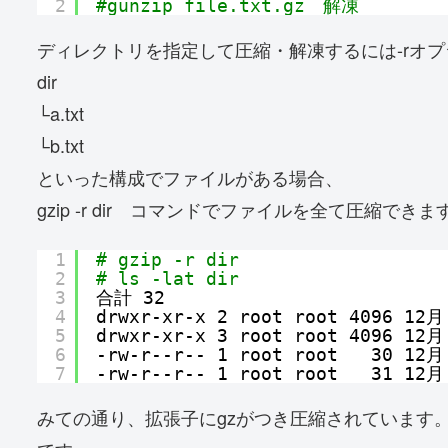
2
#gunzip file.txt.gz　解凍
ディレクトリを指定して圧縮・解凍するには-rオ
dir
└a.txt
└b.txt
といった構成でファイルがある場合、
gzip -r dir コマンドでファイルを全て圧縮できま
1
# gzip -r dir
2
# ls -lat dir
3
合計 32
4
drwxr-xr-x 2 root root 4096 12月
5
drwxr-xr-x 3 root root 4096 12月
6
-rw-r--r-- 1 root root   30 12月
7
-rw-r--r-- 1 root root   31 12月
みての通り、拡張子にgzがつき圧縮されています