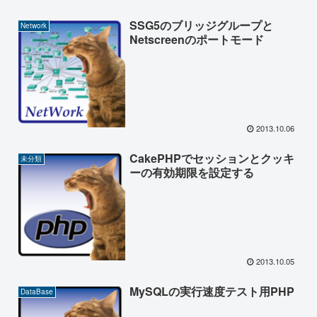
SSG5のブリッジグループと
Network
Netscreenのポートモード
2013.10.06
CakePHPでセッションとクッキ
未分類
ーの有効期限を設定する
2013.10.05
MySQLの実行速度テスト用PHP
DataBase