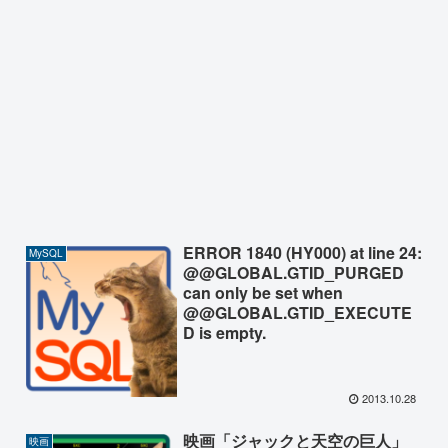
ERROR 1840 (HY000) at line 24:
MySQL
@@GLOBAL.GTID_PURGED
can only be set when
@@GLOBAL.GTID_EXECUTE
D is empty.
2013.10.28
映画「ジャックと天空の巨人」
映画