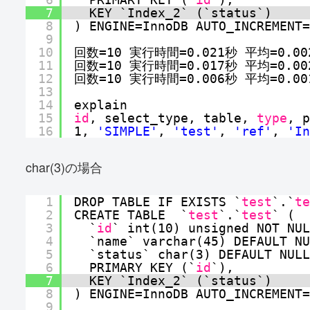
7
KEY `Index_2` (`status`)
8
) ENGINE=InnoDB AUTO_INCREMENT=
9
10
回数=10 実行時間=0.021秒 平均=0.00
11
回数=10 実行時間=0.017秒 平均=0.00
12
回数=10 実行時間=0.006秒 平均=0.00
13
14
explain
15
id
, select_type, table, 
type
, p
16
1, 
'SIMPLE'
, 
'test'
, 
'ref'
, 
'In
char(3)の場合
1
DROP TABLE IF EXISTS `
test
`.`
te
2
CREATE TABLE  `
test
`.`
test
` (
3
`
id
` int(10) unsigned NOT NUL
4
`name` varchar(45) DEFAULT NU
5
`status` char(3) DEFAULT NULL
6
PRIMARY KEY (`
id
`),
7
KEY `Index_2` (`status`)
8
) ENGINE=InnoDB AUTO_INCREMENT=
9