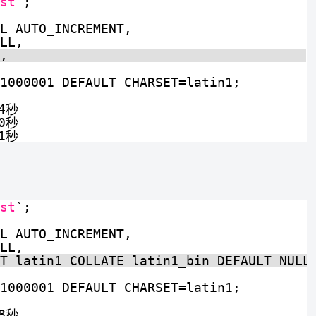
st
`;
L AUTO_INCREMENT,
LL,
,
1000001 DEFAULT CHARSET=latin1;
4秒
0秒
1秒
st
`;
L AUTO_INCREMENT,
LL,
T latin1 COLLATE latin1_bin DEFAULT NULL
1000001 DEFAULT CHARSET=latin1;
8秒