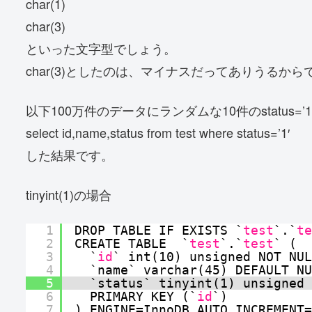
char(1)
char(3)
といった文字型でしょう。
char(3)としたのは、マイナスだってありうるから
以下100万件のデータにランダムな10件のstatus=
select id,name,status from test where status=’1′
した結果です。
tinyint(1)の場合
1
DROP TABLE IF EXISTS `
test
`.`
te
2
CREATE TABLE  `
test
`.`
test
` (
3
`
id
` int(10) unsigned NOT NUL
4
`name` varchar(45) DEFAULT NU
5
`status` tinyint(1) unsigned 
6
PRIMARY KEY (`
id
`)
7
) ENGINE=InnoDB AUTO_INCREMENT=