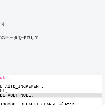
です。
’1’のデータを作成して
st
`;
L AUTO_INCREMENT,
LL,
DEFAULT NULL,
1000001 DEFAULT CHARSET=latin1;