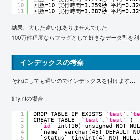
10
回数=10 実行時間=3.259秒 平均=0.32
11
回数=10 実行時間=3.287秒 平均=0.32
結果、大した違いはありませんでした。
100万件程度ならフラグとして好きなデータ型を
インデックスの考察
それにしても遅いのでインデックスを付けます…
tinyintの場合
1
DROP TABLE IF EXISTS `
test
`.`
te
2
CREATE TABLE  `
test
`.`
test
` (
3
`
id
` int(10) unsigned NOT NUL
4
`name` varchar(45) DEFAULT NU
5
`status` tinyint(4) NOT NULL,