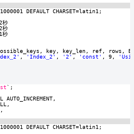
1000001 DEFAULT CHARSET=latin1;
2秒
2秒
1秒
ossible_keys, key, key_len, ref, rows, E
dex_2'
, 
'Index_2'
, 
'2'
, 
'const'
, 9, 
'Usi
st
`;
L AUTO_INCREMENT,
LL,
,
1000001 DEFAULT CHARSET=latin1;