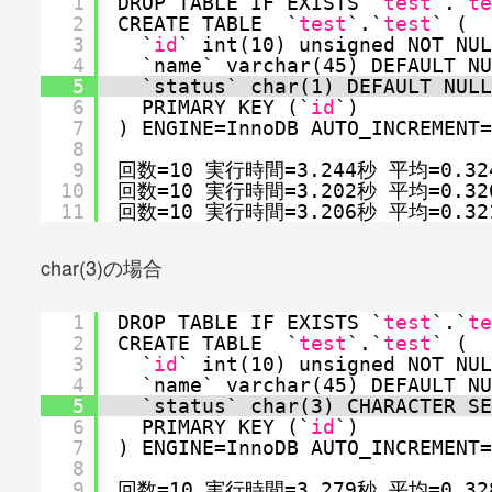
1
DROP TABLE IF EXISTS `
test
`.`
te
2
CREATE TABLE  `
test
`.`
test
` (
3
`
id
` int(10) unsigned NOT NUL
4
`name` varchar(45) DEFAULT NU
5
`status` char(1) DEFAULT NULL
6
PRIMARY KEY (`
id
`)
7
) ENGINE=InnoDB AUTO_INCREMENT=
8
9
回数=10 実行時間=3.244秒 平均=0.32
10
回数=10 実行時間=3.202秒 平均=0.32
11
回数=10 実行時間=3.206秒 平均=0.32
char(3)の場合
1
DROP TABLE IF EXISTS `
test
`.`
te
2
CREATE TABLE  `
test
`.`
test
` (
3
`
id
` int(10) unsigned NOT NUL
4
`name` varchar(45) DEFAULT NU
5
`status` char(3) CHARACTER SE
6
PRIMARY KEY (`
id
`)
7
) ENGINE=InnoDB AUTO_INCREMENT=
8
9
回数=10 実行時間=3.279秒 平均=0.32