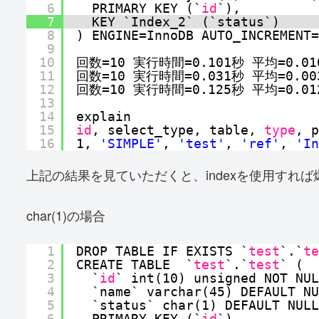
6
PRIMARY KEY (`
id
`),
7
KEY `Index_2` (`status`)
8
) ENGINE=InnoDB AUTO_INCREMENT=
9
10
回数=10 実行時間=0.101秒 平均=0.01
11
回数=10 実行時間=0.031秒 平均=0.00
12
回数=10 実行時間=0.125秒 平均=0.01
13
14
explain
15
id
, select_type, table, 
type
, p
16
1, 
'SIMPLE'
, 
'test'
, 
'ref'
, 
'In
上記の結果を見ていただくと、indexを使用すれ
char(1)の場合
1
DROP TABLE IF EXISTS `
test
`.`
te
2
CREATE TABLE  `
test
`.`
test
` (
3
`
id
` int(10) unsigned NOT NUL
4
`name` varchar(45) DEFAULT NU
5
`status` char(1) DEFAULT NULL
6
PRIMARY KEY (`
id
`),