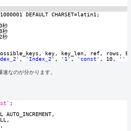
1000001 DEFAULT CHARSET=latin1;
0秒
3秒
2秒
ossible_keys, key, key_len, ref, rows, E
dex_2'
, 
'Index_2'
, 
'1'
, 
'const'
, 10, 
''
ば爆速なのが分かります。
st
`;
L AUTO_INCREMENT,
LL,
,