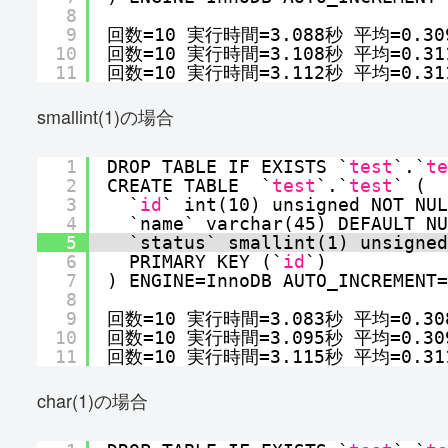
8
9
回数=10 実行時間=3.088秒 平均=0.30
10
回数=10 実行時間=3.108秒 平均=0.31
11
回数=10 実行時間=3.112秒 平均=0.31
smallint(1)の場合
1
DROP TABLE IF EXISTS `
test
`.`
te
2
CREATE TABLE  `
test
`.`
test
` (
3
`
id
` int(10) unsigned NOT NUL
4
`name` varchar(45) DEFAULT NU
5
`status` smallint(1) unsigned
6
PRIMARY KEY (`
id
`)
7
) ENGINE=InnoDB AUTO_INCREMENT=
8
9
回数=10 実行時間=3.083秒 平均=0.30
10
回数=10 実行時間=3.095秒 平均=0.30
11
回数=10 実行時間=3.115秒 平均=0.31
char(1)の場合