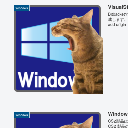
VisualS
Windows
Bitbac
成します。 
add orig
Windo
Windows
CS2製品は
CS2 製