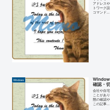
アドレスや
トワーク設
コマンド...
Wind
Windows
確認・
会社や自宅
ことがあり
態の確認や
この記事...