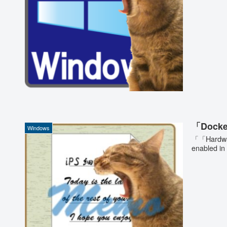
「Dock
Windows
「「Hardware
enabled