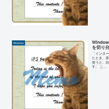
Wind
Windows
を切り
「インター
たとき、原
使うと、自
す。 こ...