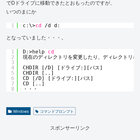
でDドライブに移動できたとおもったのですが、
いつのまにか
1
c:\>
cd
/d
d:
となっていました・・・。
1
D:>help 
cd
2
現在のディレクトリを変更したり、ディレクトリ名
3
4
CHDIR [
/D
] [ドライブ:][パス]
5
CHDIR [..]
6
CD [
/D
] [ドライブ:][パス]
7
CD [..]
8
・・・
Windows
コマンドプロンプト
スポンサーリンク