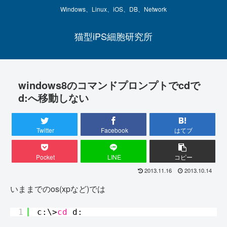
Windows、Linux、iOS、DB、Network
猫型iPS細胞研究所
windows8のコマンドプロンプトでcdで
d:へ移動しない
Twitter
Facebook
はてブ
Pocket
LINE
コピー
2013.11.16
2013.10.14
いままでのos(xpなど)では
1
c:\>
cd
d: