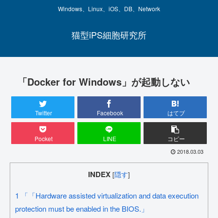
Windows、Linux、iOS、DB、Network
猫型iPS細胞研究所
「Docker for Windows」が起動しない
Twitter
Facebook
はてブ
Pocket
LINE
コピー
2018.03.03
INDEX
[
隠す
]
1
「「Hardware assisted virtualization and data execution
protection must be enabled in the BIOS.」