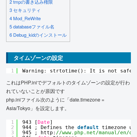
2
tmpの書き込み権限
3
セキュリティ
4
Mod_ReWrite
5
databaseファイル名
6
Debug_kidのインストール
タイムゾーンの設定
1
Warning: strtotime(): It is not safe 
これはPHP.iniでデフォルトのタイムゾーンの設定が行わ
れていないことが原因です
php.iniファイル次のように「date.timezone =
Asia/Tokyo」を設定します。
1
943 [
Date
]
2
944 ; Defines the 
default
timezone us
3
945 ; http:
//www.php.net/manual/en/da