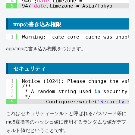
4
946 ;
date
.timezone =
5
947 
date
.timezone = Asia/Tokyo
tmpの書き込み権限
1
Warning: _cake_core_ cache was unable
app/tmpに書き込み権限をつけます。
セキュリティ
1
Notice (1024): Please change the valu
2
/**
3
* A random string used 
in
security h
4
*/
5
Configure::write(
'Security.sa
これはセキュリティーソルトと呼ばれるパスワード等に
md5変換等のハッシュ値に使用するランダムな値がデフ
ォルト値だということです。