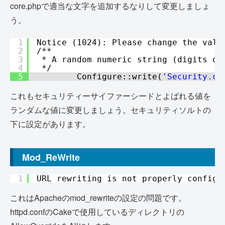
core.phpで適当な文字を追加するなりして変更しましょ
う。
1
Notice (1024): Please change the valu
2
/**
3
* A random numeric string (digits on
4
*/
5
Configure::write(
'Security.ci
これもセキュリティーサイファーシードとよばれる値を
ランダムな値に変更しましょう。セキュリティソルトの
下に設定があります。
Mod_ReWrite
1
URL rewriting is not properly configu
これはApacheのmod_rewriteの設定の問題です。
httpd.confのCakeで使用しているディレクトリの