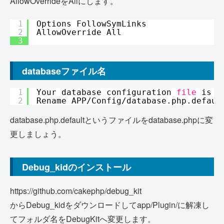
AllowOverrideをAllにします。
1
Options FollowSymLinks
2
AllowOverride All
3
databaseファイル名
1
Your database configuration 
file
is N
2
Rename APP
/Config/database
.php.defaul
database.php.defaultというファイルをdatabase.phpに変
更しましょう。
Debug_kidのインストール
https://github.com/cakephp/debug_kit
からDebug_kidをダウンロードしてapp/Plugin/に解凍し
てフォルダ名をDebugKitへ変更します。