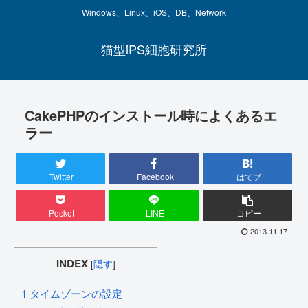
Windows、Linux、iOS、DB、Network
猫型iPS細胞研究所
CakePHPのインストール時によくあるエ
ラー
Twitter
Facebook
はてブ
Pocket
LINE
コピー
2013.11.17
INDEX
[
隠す
]
1
タイムゾーンの設定