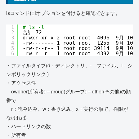
lsコマンドにlオプションを付けると確認できます。
1
# ls -l
2
合計 72
3
drwxr-xr-x 2 root root  4096  9月 10 1
4
-rw------- 1 root root  1255  9月 10 1
5
-rw-r--r-- 1 root root 39114  9月 10 
6
-rw-r--r-- 1 root root  4392  9月 10 
・ファイルタイプ(d：ディレクトリ、-：ファイル、l：シ
ンボリックリンク )
・アクセス件
owoner(所有者) – group(グループ) – other(その他)の順
番で
r：読み込み、w：書き込み、x：実行の順で、権限が
なければ-
・ハードリンクの数
・所有者