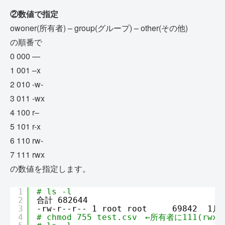
②数値で指定
owoner(所有者) – group(グループ) – other(その他)
の順番で
0 000 —
1 001 –x
2 010 -w-
3 011 -wx
4 100 r–
5 101 r-x
6 110 rw-
7 111 rwx
の数値を指定します。
1
# ls -l
2
合計 682644
3
-rw-r--r-- 1 root root     69842  1月 
4
# chmod 755 test.csv　←所有者に111(r