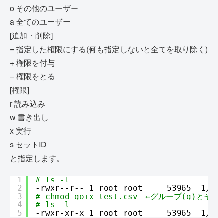
o その他のユーザー
a 全てのユーザー
[追加・削除]
= 指定した権限にする(何も指定しないと全てを取り除く)
+ 権限を付与
– 権限をとる
[権限]
r 読み込み
w 書き出し
x 実行
s セットID
と指定します。
1
# ls -l
2
-rwxr--r-- 1 root root     53965  1月 
3
# chmod go+x test.csv　←グループ(g)
4
# ls -l
5
-rwxr-xr-x 1 root root     53965  1月 