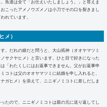
た。魚達は全て「お仕えいたしましょう。」と答えま
。おこったアメノウズメノは小刀でその口を裂きまし
言われています。
ヒメ）
す。だれの娘だと問うと、大山祇神（オオヤマツミ
ナノサクヤヒメ）と言います。ひと目で好きになった
娘は「わたくしにはお返事できません。父がお返事申
ノミコトは父のオオヤマツミに結婚を申し入れると、
ワナガヒメ）を添えて、ニニギノミコトに差しだしま
ったので、ニニギノミコトは親の元に送り返してし