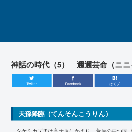
神話の時代（5） 邇邇芸命（ニ
Twitter
Facebook
はてブ
天孫降臨（てんそんこうりん）
タケミカズチは高天原にかえり、葦原の中つ国（