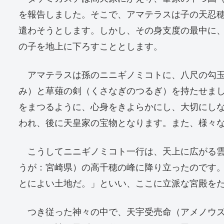
を報告しました。そこで、アマテラスは子の天忍
遣わそうとします。しかし、その身支度の最中に
の子を地上に下ろすこととします。
アマテラスは孫のニニギノミコトに、八尺の勾玉
み）と草薙の剣（くさなぎのつるぎ）を持たせま
をまつるように、心身をきよらかにし、大切にし
われ、後に天皇家の宝物となります。また、様々
こうしてニニギノミコト一行は、天上に広がる雲
うが：宮崎県）の高千穂の峰に降り立ったのです
とによい土地だ。」といい、ここに立派な宮殿を
つき従った神々の中で、天宇受売命（アメノウズ