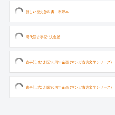
新しい歴史教科書―市販本
現代語古事記: 決定版
古事記 壱: 創業90周年企画 (マンガ古典文学シリーズ)
古事記 弐: 創業90周年企画 (マンガ古典文学シリーズ)