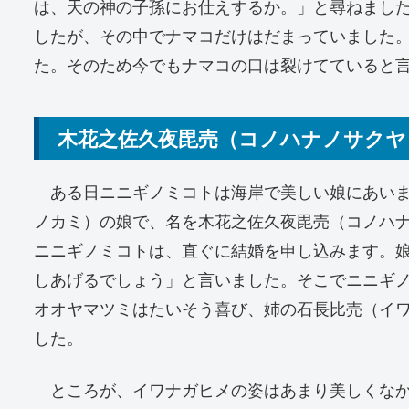
は、天の神の子孫にお仕えするか。」と尋ねまし
したが、その中でナマコだけはだまっていました
た。そのため今でもナマコの口は裂けてていると
木花之佐久夜毘売（コノハナノサクヤ
ある日ニニギノミコトは海岸で美しい娘にあいま
ノカミ）の娘で、名を木花之佐久夜毘売（コノハ
ニニギノミコトは、直ぐに結婚を申し込みます。
しあげるでしょう」と言いました。そこでニニギ
オオヤマツミはたいそう喜び、姉の石長比売（イ
した。
ところが、イワナガヒメの姿はあまり美しくなか