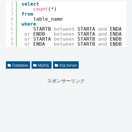
1
select
2
count
(*)
3
from
4
table_name
5
where
6
STARTB 
between
STARTA 
and
ENDA
7
or
ENDB   
between
STARTA 
and
ENDA
8
or
STARTA 
between
STARTB 
and
ENDB
9
or
ENDA   
between
STARTB 
and
ENDB
DataBase
MySQL
SQLServer
スポンサーリンク