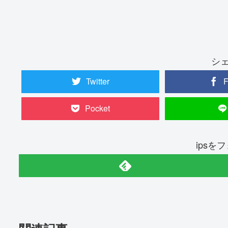
シ
Twitter
F
Pocket
ipsを