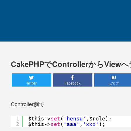
CakePHPでControllerからV
Twitter
Facebook
はてブ
Controller側で
1
$this->
set
(
'hensu'
,$role);
2
$this->
set
(
'aaa'
,
'xxx'
);