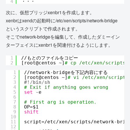
4
・・・
次に、仮想ブリッジxenbr1を作成します。
xenbrはxendの起動時に/etc/xen/scripts/network-bridge
というスクリプトで作成されます。
そこでnetwork-bridgeを編集して、作成したダミーイン
ターフェイスにxenbr1を関連付けるようにします。
1
//
もとのファイルをコピー
2
[root@centos ~]
# cp /etc/xen/scripts/
1
//network-bridge
を下記内容にする
2
[root@centos ~]
# vi /etc/xen/scripts
3
#!/bin/sh
4
# Exit if anything goes wrong
5
set
-e
6
7
# First arg is operation.
8
OP=$1
9
shift
10
11
script=
/etc/xen/scripts/network-brid
12