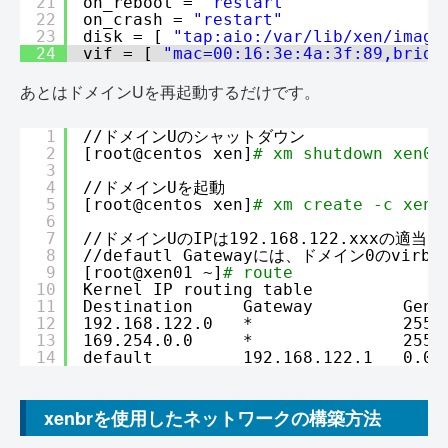
21
on_reboot = 
"restart"
22
on_crash = 
"restart"
23
disk = [ 
"tap:aio:/var/lib/xen/image
24
vif = [ 
"mac=00:16:3e:4a:3f:89,bridg
あとはドメインUを再起動するだけです。
1
//
ドメインUのシャットダウン
2
[root@centos xen]
# xm shutdown xen01
3
4
//
ドメインUを起動
5
[root@centos xen]
# xm create -c xen0
6
7
//
ドメインUのIPは192.168.122.xxxの適当
8
//defautl
Gatewayには、ドメイン0のvir
9
[root@xen01 ~]
# route
10
Kernel IP routing table
11
Destination     Gateway         Genm
12
192.168.122.0   *               255.
13
169.254.0.0     *               255.
14
default         192.168.122.1   0.0.
xenbrを使用したネットワークの構築方法