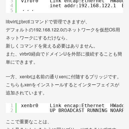
3
virbr0    Link encap:Ethernet  HWaddr
4
inet addr:192.168.122.1  Bc
5
・・・
libvirtはbrctlコマンドで管理できますが、
デフォルトの192.168.122.0のネットワークを仮想OS用
ネットワークにするだけなら、
新しくコマンドを覚える必要はありません。
また、virbr0経由でドメインUを外部に接続することも簡
単にできます。
一方、xenbrは名前の通りxenに付随するブリッジです。
こちらもxenをインストールするとインターフェイスが
追加されています。
1
xenbr0    Link encap:Ethernet  HWaddr
2
UP BROADCAST RUNNING NOARP 
ここで重要なことは、