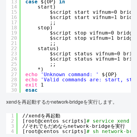
13
case
${OP} 
in
14
start)
15
$script start vifnum=0 bridg
16
$script start vifnum=1 bridg
17
;;
18
stop)
19
$script stop vifnum=0 bridge
20
$script stop vifnum=1 bridge
21
;;
22
status)
23
$script status vifnum=0 brid
24
$script status vifnum=1 brid
25
;;
26
*)
27
echo
'Unknown command: '
${OP}
28
echo
'Valid commands are: start, sto
29
exit
1
30
esac
xendを再起動するかnetwork-bridgeを実行します。
1
//xend
を再起動
2
[root@centos scripts]
# service xend r
3
//
それでもだめならnetwork-bridgeを実行
4
[root@centos scripts]
# sh network-bri