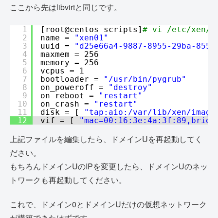
ここから先はlibvirtと同じです。
1
[root@centos scripts]
# vi /etc/xen/x
2
name = 
"xen01"
3
uuid = 
"d25e66a4-9887-8955-29ba-855d
4
maxmem = 256
5
memory = 256
6
vcpus = 1
7
bootloader = 
"/usr/bin/pygrub"
8
on_poweroff = 
"destroy"
9
on_reboot = 
"restart"
10
on_crash = 
"restart"
11
disk = [ 
"tap:aio:/var/lib/xen/image
12
vif = [ 
"mac=00:16:3e:4a:3f:89,bridg
上記ファイルを編集したら、ドメインUを再起動してく
ださい。
もちろんドメインUのIPを変更したら、ドメインUのネッ
トワークも再起動してください。
これで、ドメイン0とドメインUだけの仮想ネットワーク
が構築できたはずです。