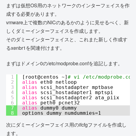
まずは仮想OS用のネットワークのインターフェイスを作
成する必要があります。
vmware上で複数のNICのあるかのように見せるべく、新
しくダミーインターフェイスを作成します。
そのダミーインターフェイスと、これまた新しく作成す
るxenbr1を関連付けます。
まずはドメイン0の/etc/modprobe.confを追記します。
1
[root@centos ~]
# vi /etc/modprobe.con
2
alias
eth0 netloop
3
alias
scsi_hostadapter mptbase
4
alias
scsi_hostadapter1 mptspi
5
alias
scsi_hostadapter2 ata_piix
6
alias
peth0 pcnet32
7
alias
dummy0 dummy
8
options dummy numdummies=1
次にダミーインターフェイス用のifcfgファイルを作成し
ます。