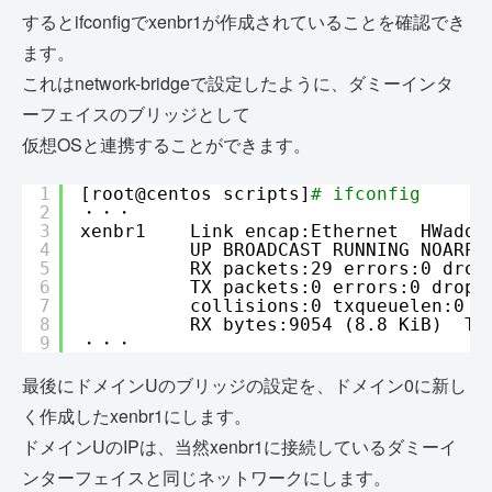
するとifconfigでxenbr1が作成されていることを確認でき
ます。
これはnetwork-bridgeで設定したように、ダミーインタ
ーフェイスのブリッジとして
仮想OSと連携することができます。
1
[root@centos scripts]
# ifconfig
2
・・・
3
xenbr1    Link encap:Ethernet  HWaddr
4
UP BROADCAST RUNNING NOARP 
5
RX packets:29 errors:0 drop
6
TX packets:0 errors:0 dropp
7
collisions:0 txqueuelen:0
8
RX bytes:9054 (8.8 KiB)  TX
9
・・・
最後にドメインUのブリッジの設定を、ドメイン0に新し
く作成したxenbr1にします。
ドメインUのIPは、当然xenbr1に接続しているダミーイ
ンターフェイスと同じネットワークにします。