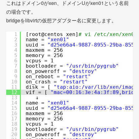
これはドメイン0がxen、ドメインUがxen01という名前
の場合です。
bridgeをlibvirtの仮想アダプター名に変更します。
1
[root@centos xen]
# vi /etc/xen/xen01
2
name = 
"xen01"
3
uuid = 
"d25e66a4-9887-8955-29ba-855d
4
maxmem = 256
5
memory = 256
6
vcpus = 1
7
bootloader = 
"/usr/bin/pygrub"
8
on_poweroff = 
"destroy"
9
on_reboot = 
"restart"
10
on_crash = 
"restart"
11
disk = [ 
"tap:aio:/var/lib/xen/image
12
vif = [ 
"mac=00:16:3e:4a:3f:89,bridg
13
　　↓
14
name = 
"xen01"
15
uuid = 
"d25e66a4-9887-8955-29ba-855d
16
maxmem = 256
17
memory = 256
18
vcpus = 1
19
bootloader = 
"/usr/bin/pygrub"
20
on_poweroff = 
"destroy"