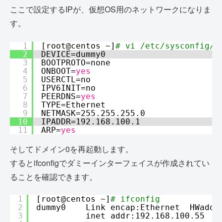
ここで設定するIPが、仮想OS用のネットワークになりま
す。
1
[root@centos ~]
# vi /etc/sysconfig/n
2
DEVICE=dummy0
3
BOOTPROTO=none
4
ONBOOT=
yes
5
USERCTL=no
6
IPV6INIT=no
7
PEERDNS=
yes
8
TYPE=Ethernet
9
NETMASK=255.255.255.0
10
IPADDR=192.168.100.1
11
ARP=
yes
そしてドメイン0を再起動します。
するとifconfigでダミーインターフェイスが作成されてい
ることを確認できます。
1
[root@centos ~]
# ifconfig
2
dummy0    Link encap:Ethernet  HWaddr
3
inet addr:192.168.100.55  B